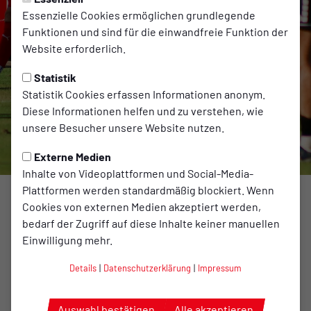
Essenzielle Cookies ermöglichen grundlegende
Funktionen und sind für die einwandfreie Funktion der
Website erforderlich.
1. Herren
-
04.08.2026
Statistik
MIT VIEL KAMPF AB INS
Statistik Cookies erfassen Informationen anonym.
Diese Informationen helfen und zu verstehen, wie
VIERTELFINALE
unsere Besucher unsere Website nutzen.
Externe Medien
Inhalte von Videoplattformen und Social-Media-
Plattformen werden standardmäßig blockiert. Wenn
TuS
Cookies von externen Medien akzeptiert werden,
bedarf der Zugriff auf diese Inhalte keiner manuellen
Bersenbrück
Einwilligung mehr.
Ein Ort, an dem
Details
|
Datenschutzerklärung
|
Impressum
jeder seinen
Platz findet, um
Auswahl bestätigen
Alle akzeptieren