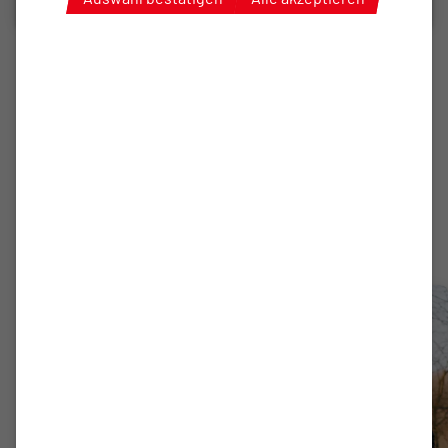
1. HERREN
LIVE | LSK Hansa – TuS
Bersenbrück | 25/26
zum Video
Fotostrecke