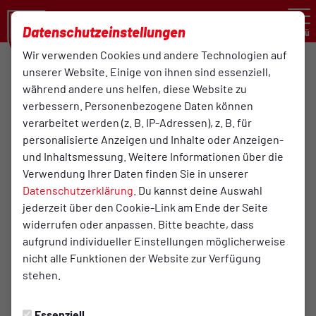
Datenschutzeinstellungen
Menü
Wir verwenden Cookies und andere Technologien auf
Oberliga Niedersachsen , 23. Spieltag
unserer Website. Einige von ihnen sind essenziell,
während andere uns helfen, diese Website zu
2:2
verbessern. Personenbezogene Daten können
verarbeitet werden (z. B. IP-Adressen), z. B. für
Lüneburger SK Hansa
Turn- und Sportverein
(1:1)
1. Herren
Bersenbrück von 1895 e. V
personalisierte Anzeigen und Inhalte oder Anzeigen-
1. Herren / Oberligateam
und Inhaltsmessung. Weitere Informationen über die
Verwendung Ihrer Daten finden Sie in unserer
Datenschutzerklärung
. Du kannst deine Auswahl
jederzeit über den Cookie-Link am Ende der Seite
Infos zum Spiel
widerrufen oder anpassen. Bitte beachte, dass
aufgrund individueller Einstellungen möglicherweise
Schiedsrichter:
nicht alle Funktionen der Website zur Verfügung
Kilian Braun
stehen.
Assistent 1:
Essenziell