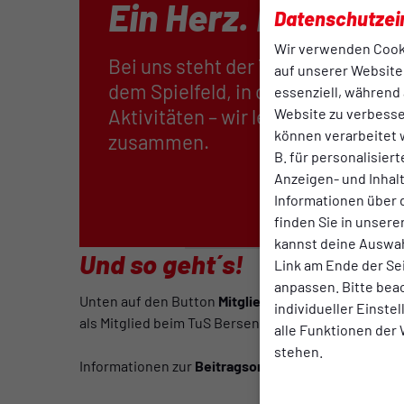
Ein Herz. Ein Verei
Datenschutzei
Wir verwenden Cook
Bei uns steht der Teamgeist im Mi
auf unserer Website.
dem Spielfeld, in der Halle oder 
essenziell, während 
Website zu verbess
Aktivitäten – wir leben unsere Le
können verarbeitet w
zusammen.
B. für personalisier
Anzeigen- und Inha
Informationen über 
finden Sie in unsere
kannst deine Auswah
Und so geht´s!
Link am Ende der Se
anpassen. Bitte bea
Unten auf den Button
Mitglied werden!
klicken und
individueller Einste
als Mitglied beim TuS Bersenbrück als Mitglied an!
alle Funktionen der
stehen.
Informationen zur
Beitragsordnung
findest du
hier