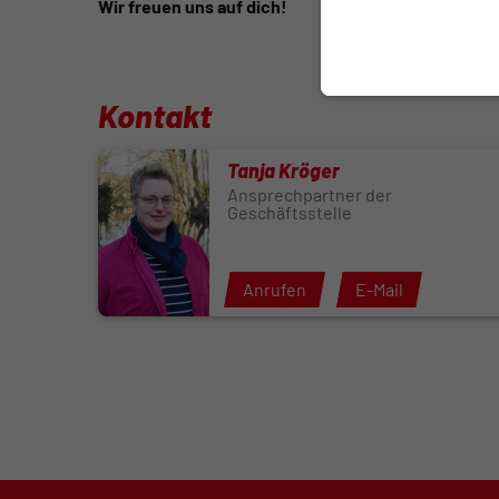
Wir freuen uns auf dich!
Kontakt
Tanja Kröger
Ansprechpartner der
Geschäftsstelle
Anrufen
E-Mail