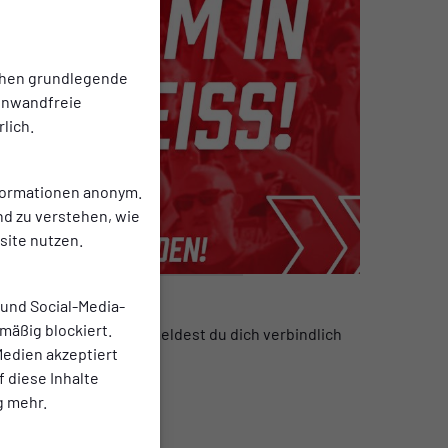
chen grundlegende
einwandfreie
lich.
nformationen anonym.
nd zu verstehen, wie
ite nutzen.
 und Social-Media-
mäßig blockiert.
it dem Zurücksenden meldest du dich verbindlich
edien akzeptiert
f diese Inhalte
g mehr.