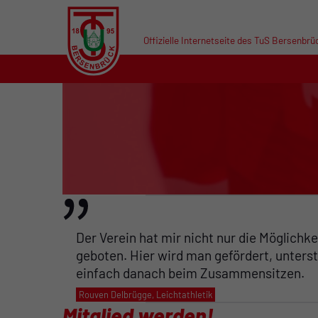
Offizielle Internetseite des TuS Bersenbrü
Der Verein hat mir nicht nur die Möglich
geboten. Hier wird man gefördert, unter
einfach danach beim Zusammensitzen.
Rouven Delbrügge, Leichtathletik
Mitglied werden!