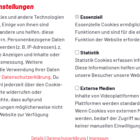
n.
nstellungen
ies und andere Technologien
Essenziell
ttelpunkt! Ob auf
 Einige von ihnen sind
Essenzielle Cookies ermögli
bei gemeinsamen
andere uns helfen, diese
Funktionen und sind für die 
ern. Personenbezogene Daten
Funktion der Website erforder
idenschaft
erden (z. B. IP-Adressen), z.
Statistik
te Anzeigen und Inhalte oder
Statistik Cookies erfassen I
ltsmessung. Weitere
Diese Informationen helfen u
die Verwendung Ihrer Daten
unsere Besucher unsere Webs
r
Datenschutzerklärung
. Du
l jederzeit über den Cookie-
Externe Medien
ite widerrufen oder
Inhalte von Videoplattformen
chte, dass aufgrund
Plattformen werden standard
 das PDF-Formular runterladen, ausfüllen und zurückschicken. M
llungen möglicherweise nicht
Wenn Cookies von externen M
 Website zur Verfügung
werden, bedarf der Zugriff au
keiner manuellen Einwilligun
.
Details
|
Datenschutzerklärung
|
Impressum