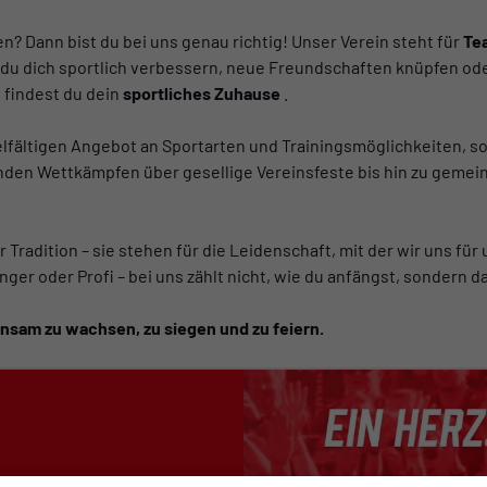
en? Dann bist du bei uns genau richtig! Unser Verein steht für
Te
 du dich sportlich verbessern, neue Freundschaften knüpfen ode
 findest du dein
sportliches Zuhause
.
elfältigen Angebot an Sportarten und Trainingsmöglichkeiten, so
enden Wettkämpfen über gesellige Vereinsfeste bis hin zu geme
 Tradition – sie stehen für die Leidenschaft, mit der wir uns für 
nger oder Profi – bei uns zählt nicht, wie du anfängst, sondern d
nsam zu wachsen, zu siegen und zu feiern.