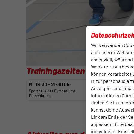
Datenschutzei
Wir verwenden Cook
auf unserer Website.
essenziell, während 
Website zu verbess
Trainingszeiten
können verarbeitet w
B. für personalisier
MI.
19:30 - 21:30 Uhr
Anzeigen- und Inha
Sporthalle des Gymnasiums
Informationen über 
Bersenbrück
finden Sie in unsere
kannst deine Auswah
Link am Ende der Se
anpassen. Bitte bea
individueller Einste