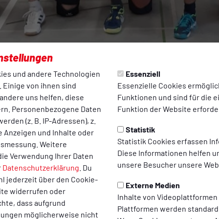
nstellungen
ies und andere Technologien
Essenziell
 Einige von ihnen sind
Essenzielle Cookies ermögli
andere uns helfen, diese
Funktionen und sind für die 
ern. Personenbezogene Daten
Funktion der Website erforder
erden (z. B. IP-Adressen), z.
Statistik
te Anzeigen und Inhalte oder
Statistik Cookies erfassen I
ltsmessung. Weitere
Diese Informationen helfen u
die Verwendung Ihrer Daten
unsere Besucher unsere Webs
r
Datenschutzerklärung
. Du
l jederzeit über den Cookie-
Externe Medien
ite widerrufen oder
Zur Tabelle
Inhalte von Videoplattformen
chte, dass aufgrund
Plattformen werden standard
llungen möglicherweise nicht