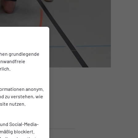
chen grundlegende
einwandfreie
lich.
nformationen anonym.
nd zu verstehen, wie
ite nutzen.
 und Social-Media-
mäßig blockiert.