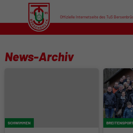
Offizielle Internetseite des TuS Bersenbrü
News-Archiv
SCHWIMMEN
BREITENSPOR