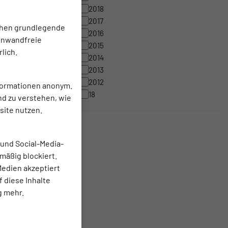
2018
2017
chen grundlegende
2016
einwandfreie
2015
lich.
2014
2013
2012
nformationen anonym.
18
nd zu verstehen, wie
ite nutzen.
 und Social-Media-
mäßig blockiert.
edien akzeptiert
f diese Inhalte
g mehr.
ist „sein