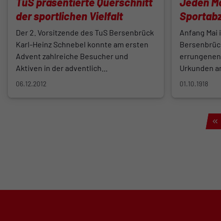
TuS präsentierte Querschnitt
Jeden M
der sportlichen Vielfalt
Sportab
Hemke S
Der 2. Vorsitzende des TuS Bersenbrück
Anfang Mai i
Karl-Heinz Schnebel konnte am ersten
Bersenbrüc
Advent zahlreiche Besucher und
errungenen
Aktiven in der adventlich...
Urkunden an
06.12.2012
01.10.1918