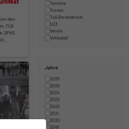
urnfest
Termine
Turnen
TuS Bersenbrück
 von den
U23
um, TUS
Verein
k, SPVG
Volleyball
V...
Jahre
2026
2025
2024
2023
2022
2021
2020
n 1984
2019