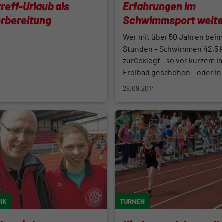
reff-Urlaub als
Erfahrungen im
rbereitung
Schwimmsport weite
Wer mit über 50 Jahren beim
Stunden – Schwimmen 42,5 
zurücklegt - so vor kurzem 
Freibad geschehen – oder in 
29.09.2014
IK
TURNEN