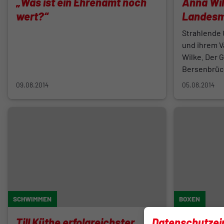
„Was ist ein Ehrenamt noch
Anna Wil
wert?“
Landesm
Strahlende 
und ihrem V
Wilke. Der 
Bersenbrücke
09.08.2014
05.08.2014
SCHWIMMEN
BOXEN
Till Küthe erfolgreichster
Boxsport
Datenschutzei