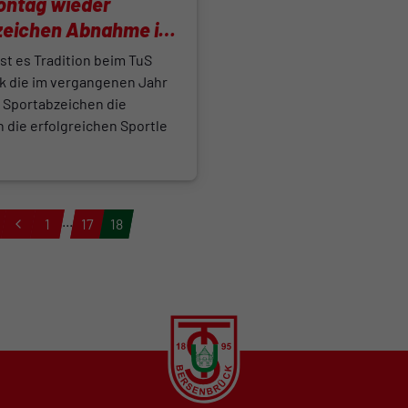
ontag wieder
zeichen Abnahme im
tadion
st es Tradition beim TuS
k die im vergangenen Jahr
 Sportabzeichen die
 die erfolgreichen Sportle
...
1
17
18