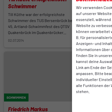
Schwimmer
Integrat
Wir verwenden Cook
auf unserer Website.
Till Küthe war der erfolgreichste
Seit 2011 v
essenziell, während 
Schwimmer des TUS Bersenbrück beim
über eine e
Website zu verbess
45. Artland-Schwimmfest des QTSV
Fuchs, der 
können verarbeitet w
Quakenbrück im Quakenbrücker...
dem Boxspo
B. für personalisier
02.07.2014
12.05.2014
Anzeigen- und Inha
Informationen über 
finden Sie in unsere
kannst deine Auswah
Link am Ende der Se
anpassen. Bitte bea
individueller Einste
alle Funktionen der
stehen.
SCHWIMMEN
BREITENSPOR
Friedrich Markus
20 Jahre