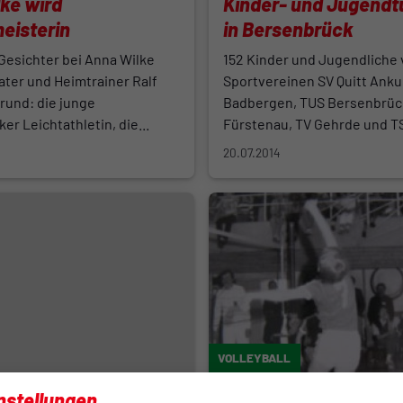
ke wird
Kinder- und Jugendt
eisterin
in Bersenbrück
Gesichter bei Anna Wilke
152 Kinder und Jugendliche
ater und Heimtrainer Ralf
Sportvereinen SV Quitt Ank
Grund: die junge
Badbergen, TUS Bersenbrüc
r Leichtathletin, die...
Fürstenau, TV Gehrde und TS
20.07.2014
VOLLEYBALL
 als Weg zur
Deutsche Meister vo
nstellungen