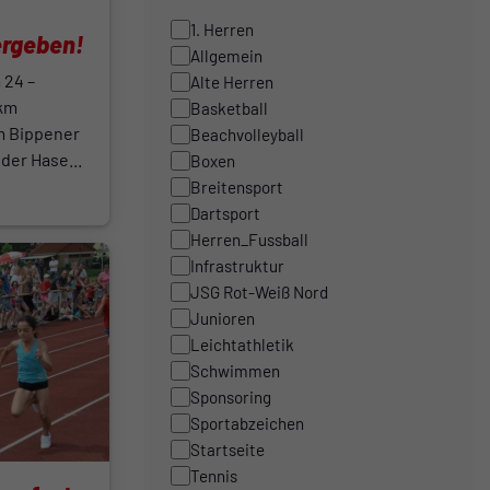
1. Herren
rgeben!
Allgemein
 24 –
Alte Herren
km
Basketball
im Bippener
Beachvolleyball
der Hase...
Boxen
Breitensport
Dartsport
Herren_Fussball
Infrastruktur
JSG Rot-Weiß Nord
Junioren
Leichtathletik
Schwimmen
Sponsoring
Sportabzeichen
Startseite
Tennis