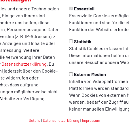
ion
feierten Jubiläum
ies und andere Technologien
Essenziell
 Einige von ihnen sind
Essenzielle Cookies ermögli
erfügt der TuS Bersenbrück
andere uns helfen, diese
Funktionen und sind für die 
igene Boxabteilung. Artur
ern. Personenbezogene Daten
Funktion der Website erforder
seit seinem 12.Lebensjahr
erden (z. B. IP-Adressen), z.
rt verbunden...
Statistik
te Anzeigen und Inhalte oder
06.05.2014
Statistik Cookies erfassen I
ltsmessung. Weitere
Diese Informationen helfen u
die Verwendung Ihrer Daten
unsere Besucher unsere Webs
r
Datenschutzerklärung
. Du
l jederzeit über den Cookie-
Externe Medien
ite widerrufen oder
Inhalte von Videoplattformen
chte, dass aufgrund
Plattformen werden standard
llungen möglicherweise nicht
Wenn Cookies von externen M
 Website zur Verfügung
werden, bedarf der Zugriff au
keiner manuellen Einwilligun
T
BREITENSPORT
Details
|
Datenschutzerklärung
|
Impressum
 Lauftreff TUS
Öffentlichkeitsarbeit 