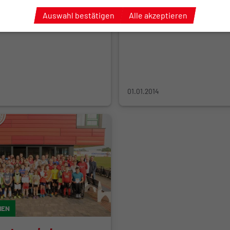
rück
Ding“
Auswahl bestätigen
Alle akzeptieren
Dank Familie Nehls
01.01.2014
HEN