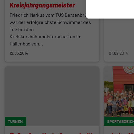
Kreisjahrgangsmeister
Bersenb
Friedrich Markus vom TUS Bersenbrück
Ein Erfolg 
war der erfolgreichste Schwimmer des
TuS bei den
Kreiskurzbahnmeisterschaften im
Hallenbad von...
12.03.2014
01.02.2014
TURNEN
SPORTABZEIC