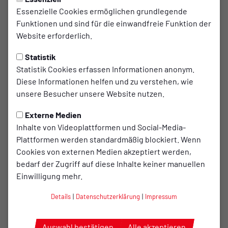
TuS-Sportler/innen
Essenzielle Cookies ermöglichen grundlegende
Funktionen und sind für die einwandfreie Funktion der
begeistert vom Deutschen
Website erforderlich.
Turnfest
Statistik
Gute Platzierungen bei den Wettkämpfen
Statistik Cookies erfassen Informationen anonym.
Diese Informationen helfen und zu verstehen, wie
„Wie bunt ist das denn?“ Das war das Motto des
unsere Besucher unsere Website nutzen.
diesjährigen Deutschen Turnfestes in Berlin. Zu
Externe Medien
den Besuchern gehörte auch eine 18-köpfige
Inhalte von Videoplattformen und Social-Media-
Delegation aus Bersenbrück. An den ersten beiden
Plattformen werden standardmäßig blockiert. Wenn
Tagen standen die Wettkämpfe auf dem
Cookies von externen Medien akzeptiert werden,
Programm, die auf dem Messegelände und den
bedarf der Zugriff auf diese Inhalte keiner manuellen
umliegenden Sportstätten des Olympiastadions
Einwilligung mehr.
stattfanden.Hervorragende Leistungen konnten
Details
|
Datenschutzerklärung
|
Impressum
dabei in den Wahlwettkämpfen mit vier Disziplinen
erzielt werden. Von teilweise bis zu 100
Auswahl bestätigen
Alle akzeptieren