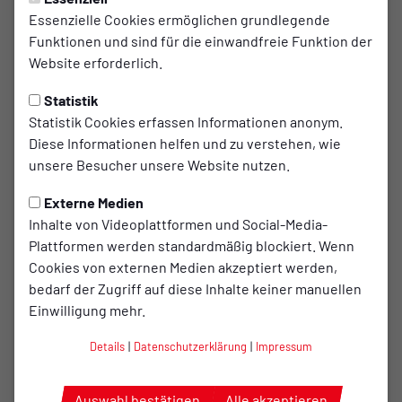
3
Dylan Patrick Burke
Essenzielle Cookies ermöglichen grundlegende
Funktionen und sind für die einwandfreie Funktion der
Website erforderlich.
4
Alejo Sanchez Romero
Statistik
Statistik Cookies erfassen Informationen anonym.
8
Dinand Gijsen
Diese Informationen helfen und zu verstehen, wie
unsere Besucher unsere Website nutzen.
10
Josip Tomic
Externe Medien
Inhalte von Videoplattformen und Social-Media-
16
Lamine Diop
Plattformen werden standardmäßig blockiert. Wenn
Cookies von externen Medien akzeptiert werden,
bedarf der Zugriff auf diese Inhalte keiner manuellen
19
Timon Julian Widiker
Einwilligung mehr.
Details
|
Datenschutzerklärung
|
Impressum
20
Lucas Bauer
Auswahl bestätigen
Alle akzeptieren