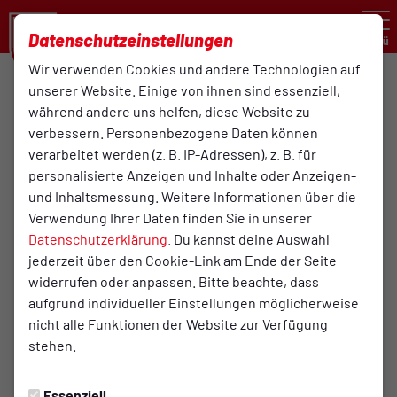
Datenschutzeinstellungen
Menü
Wir verwenden Cookies und andere Technologien auf
Oberliga Niedersachsen , 9. Spieltag
unserer Website. Einige von ihnen sind essenziell,
während andere uns helfen, diese Website zu
4:0
verbessern. Personenbezogene Daten können
Atlas Delmenhorst
verarbeitet werden (z. B. IP-Adressen), z. B. für
Turn- und Sportverein
(1:0)
1. Mannschaft
Bersenbrück von 1895 e. V
personalisierte Anzeigen und Inhalte oder Anzeigen-
1. Herren / Oberligateam
und Inhaltsmessung. Weitere Informationen über die
Verwendung Ihrer Daten finden Sie in unserer
Datenschutzerklärung
. Du kannst deine Auswahl
Übersicht
Aufstellung
jederzeit über den Cookie-Link am Ende der Seite
widerrufen oder anpassen. Bitte beachte, dass
Startelf
aufgrund individueller Einstellungen möglicherweise
nicht alle Funktionen der Website zur Verfügung
stehen.
1
Damian Schobert
Essenziell