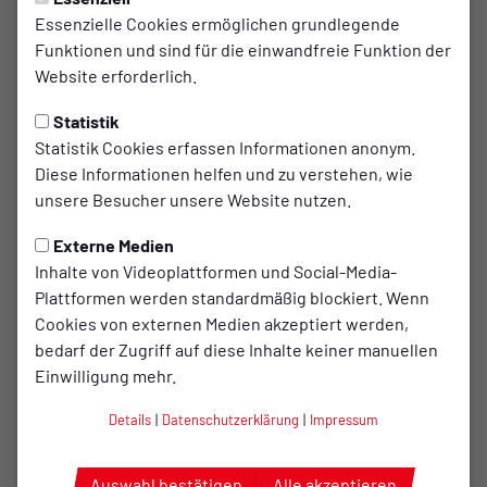
5
Jeremiah Winter
Essenzielle Cookies ermöglichen grundlegende
Funktionen und sind für die einwandfreie Funktion der
Website erforderlich.
6
Moritz Waldow
Statistik
Statistik Cookies erfassen Informationen anonym.
7
Patrick Greten
Diese Informationen helfen und zu verstehen, wie
unsere Besucher unsere Website nutzen.
10
Markus Lührmann
Externe Medien
Inhalte von Videoplattformen und Social-Media-
16
Nicolas Eiter
Plattformen werden standardmäßig blockiert. Wenn
Cookies von externen Medien akzeptiert werden,
bedarf der Zugriff auf diese Inhalte keiner manuellen
18
Philipp Schmidt
Einwilligung mehr.
Details
|
Datenschutzerklärung
|
Impressum
21
Michel Eickschläger
Auswahl bestätigen
Alle akzeptieren