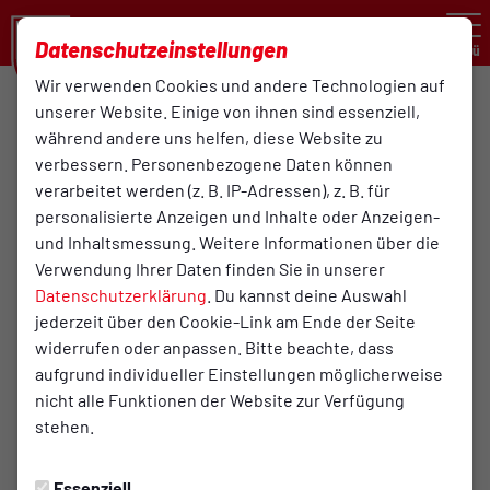
Datenschutzeinstellungen
Menü
Wir verwenden Cookies und andere Technologien auf
Krombacher Niedersachsenpokal
unserer Website. Einige von ihnen sind essenziell,
während andere uns helfen, diese Website zu
9:10
verbessern. Personenbezogene Daten können
verarbeitet werden (z. B. IP-Adressen), z. B. für
TuS Bersenbrück
Lüneburger SK Hansa von
(3:0)
1. Herren / Oberligateam
2008
personalisierte Anzeigen und Inhalte oder Anzeigen-
1. Herren
und Inhaltsmessung. Weitere Informationen über die
Verwendung Ihrer Daten finden Sie in unserer
Datenschutzerklärung
. Du kannst deine Auswahl
Übersicht
Liveticker
Aufstellung
jederzeit über den Cookie-Link am Ende der Seite
widerrufen oder anpassen. Bitte beachte, dass
Startelf
aufgrund individueller Einstellungen möglicherweise
nicht alle Funktionen der Website zur Verfügung
stehen.
1
Nils Böhmann
Essenziell