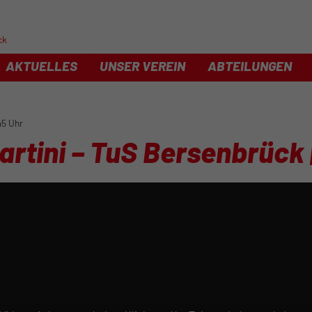
ck
AKTUELLES
UNSER VEREIN
ABTEILUNGEN
45 Uhr
artini – TuS Bersenbrück 