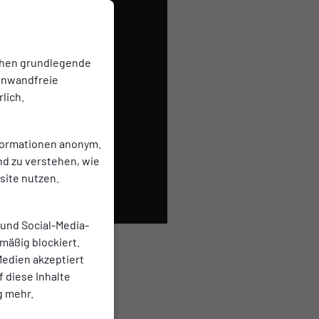
ielt.
rvern
g
chen grundlegende
einwandfreie
lich.
nformationen anonym.
nd zu verstehen, wie
ite nutzen.
 und Social-Media-
mäßig blockiert.
edien akzeptiert
f diese Inhalte
g mehr.