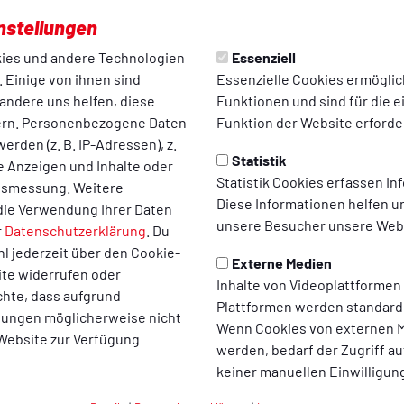
Video wird erst nach dem Klick von YouTube geladen und abgesp
nstellungen
 baut dein Browser eine direkte Verbindung zu den YouTube-Se
auf. Mehr Informationen kannst du unserer Datenschutzerklärun
ies und andere Technologien
Essenziell
entnehmen.
 Einige von ihnen sind
Essenzielle Cookies ermögli
andere uns helfen, diese
Funktionen und sind für die 
Video laden
ern. Personenbezogene Daten
Funktion der Website erforder
erden (z. B. IP-Adressen), z.
Statistik
te Anzeigen und Inhalte oder
Statistik Cookies erfassen I
ltsmessung. Weitere
Diese Informationen helfen u
die Verwendung Ihrer Daten
unsere Besucher unsere Webs
r
Datenschutzerklärung
. Du
l jederzeit über den Cookie-
Externe Medien
ite widerrufen oder
Inhalte von Videoplattformen
chte, dass aufgrund
Plattformen werden standard
llungen möglicherweise nicht
Wenn Cookies von externen M
 Website zur Verfügung
werden, bedarf der Zugriff au
keiner manuellen Einwilligun