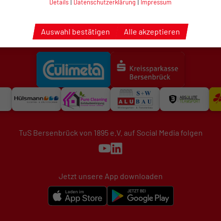
Details
|
Datenschutzerklärung
|
Impressum
Auswahl bestätigen
Alle akzeptieren
TuS Bersenbrück von 1895 e.V. auf Social Media folgen
Jetzt unsere App downloaden