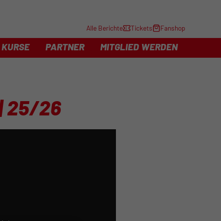
Alle Berichte
Tickets
Fanshop
KURSE
PARTNER
MITGLIED WERDEN
| 25/26