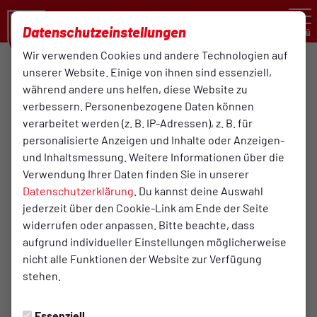
Datenschutzeinstellungen
Menü
Wir verwenden Cookies und andere Technologien auf
unserer Website. Einige von ihnen sind essenziell,
SR-Fliesen GmbH
während andere uns helfen, diese Website zu
verbessern. Personenbezogene Daten können
verarbeitet werden (z. B. IP-Adressen), z. B. für
Wir sind ein Fliesenlegerfachbetrieb aus Bersenbrück,
personalisierte Anzeigen und Inhalte oder Anzeigen-
der aus seiner Vorliebe für Mosaike und Fliesen etwas
und Inhaltsmessung. Weitere Informationen über die
ganz Besonderes gemacht hat: seine Berufung. SR-
Verwendung Ihrer Daten finden Sie in unserer
Fliesen weist mittlerweile eine mehr als 10-jährige
Datenschutzerklärung
Erfahrung auf, die wir sowohl für Privat- als auch
. Du kannst deine Auswahl
jederzeit über den Cookie-Link am Ende der Seite
Geschäftskunden in die Waagschale werfen.Im
widerrufen oder anpassen. Bitte beachte, dass
Landkreis Osnabrück sind wir als zuverlässiger
aufgrund individueller Einstellungen möglicherweise
Ausbildung-, Innungs- und Meisterbetrieb bekannt.
nicht alle Funktionen der Website zur Verfügung
Ganz gleich, ob Sie bei uns Fliesen kaufen oder uns mit
stehen.
der Fliesenverlegung beauftragen: Topqualität ist
Ihnen sicher.
Essenziell