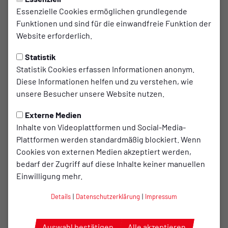
TuS Sportschau begeisterte
Essenzielle Cookies ermöglichen grundlegende
Funktionen und sind für die einwandfreie Funktion der
erneut vor voller Sporthalle
Website erforderlich.
Nikolaus zeigte Volleyballtalent
Statistik
Einen bunten Querschnitt des vielfältigen
Statistik Cookies erfassen Informationen anonym.
Diese Informationen helfen und zu verstehen, wie
Breitsportangebotes beim TuS Bersenbrück wurde
unsere Besucher unsere Website nutzen.
bei der diesjährigen Sportschau vor einer vollen
Sporthalle den Besuchern geboten. TuS
Externe Medien
Vorsitzender Paul Fleddermann stellte dabei nach
Inhalte von Videoplattformen und Social-Media-
Plattformen werden standardmäßig blockiert. Wenn
dem Einzug der Aktiven zu Anfang die Damen vor,
Cookies von externen Medien akzeptiert werden,
die für das diesjährige Programm verantwortlich
bedarf der Zugriff auf diese Inhalte keiner manuellen
waren. Es waren im einzelnen Nadine Fischer,
Einwilligung mehr.
Michaela Kreke, Melanie Kröger, Julia Krömer und
Sandra Prinz. Paul Fleddermann nutzte dann die
Details
|
Datenschutzerklärung
|
Impressum
Gelegenheit Dank zu sagen bei der Bürgerstiftung
der Samtgemeinde Bersenbrück und bei der
Auswahl bestätigen
Alle akzeptieren