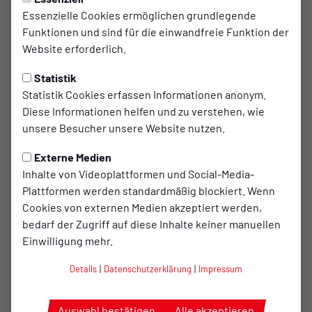
Bersenbrücker Turnerinnen
Essenzielle Cookies ermöglichen grundlegende
Funktionen und sind für die einwandfreie Funktion der
erfolgreich in der Kreisliga
Website erforderlich.
Platz 2 und 4 im Mannschaftswettbewerb
Statistik
erreicht
Statistik Cookies erfassen Informationen anonym.
Nach der Hinrunde in Engter fand in Lechtingen
Diese Informationen helfen und zu verstehen, wie
unsere Besucher unsere Website nutzen.
die Rückrunde der Kreisliga-Turnwettkämpfe des
Turnkreises Osnabrücker-Land im Gerätturnen
Externe Medien
statt. 13 Vereine aus den Landkreis Osnabrück
Inhalte von Videoplattformen und Social-Media-
zeigten, dass viel Spaß und tolle Leistungen auch
Plattformen werden standardmäßig blockiert. Wenn
Cookies von externen Medien akzeptiert werden,
beim Turnsport möglich sind. Die große Aufregung,
bedarf der Zugriff auf diese Inhalte keiner manuellen
aber auch die Vorfreude, nun endlich das Gelernte
Einwilligung mehr.
zeigen zu können, war vor allem bei den jüngeren
Teilnehmerinnen spürbar. Gegen die Nervosität
Details
|
Datenschutzerklärung
|
Impressum
hatten viele ihre Glücksbringer mitgebracht, die
schon mal größer waren als die Turnerinnen selber.
Auswahl bestätigen
Alle akzeptieren