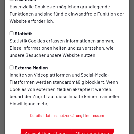
Dienstag, 01.10.1918 00:06 Uhr
Essenzielle Cookies ermöglichen grundlegende
Jeden Montag wieder
Funktionen und sind für die einwandfreie Funktion der
Website erforderlich.
Sportabzeichen Abnahme im
Hemke Stadion
Statistik
Statistik Cookies erfassen Informationen anonym.
Anfang Mai ist es Tradition beim TuS Bersenbrück die im
Diese Informationen helfen und zu verstehen, wie
vergangenen Jahr errungenen Sportabzeichen die
unsere Besucher unsere Website nutzen.
Urkunden an die erfolgreichen Sportler/innen zu
überreichen. So hat der TuS Bersenbrück mit Abstand zum
Externe Medien
nächstplatzierten Verein wieder den ersten Platz im
Inhalte von Videoplattformen und Social-Media-
Sportabzeichenwettbewerb der Vereine auf Ebene des
Plattformen werden standardmäßig blockiert. Wenn
Kreissportbundes bei der Gruppe von 1.401 bis 1.600
Cookies von externen Medien akzeptiert werden,
Mitglieder gewonnen. 185 Sportabzeichen, davon 106
bedarf der Zugriff auf diese Inhalte keiner manuellen
Kinder und Jugendliche, 109 Erwachsene sowie 14
Einwilligung mehr.
Familiensportabzeichen, konnten vom
Details
|
Datenschutzerklärung
|
Impressum
Sportabzeichenteam rund um deren Abteilungsleiterin
Hildegard Fleddermann abgenommen werden. „Sport kann
doch vieles bewegen, was man an der hohen
Auswahl bestätigen
Alle akzeptieren