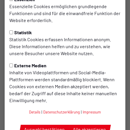
1. Vereinsinternes Turnier ein
Essenzielle Cookies ermöglichen grundlegende
Funktionen und sind für die einwandfreie Funktion der
Erfolg
Website erforderlich.
⚽🏆
1. Vereinsinterne Fußball-WM – Gemeinsam für den
Statistik
Nachwuchs!
🏆⚽
Statistik Cookies erfassen Informationen anonym.
Diese Informationen helfen und zu verstehen, wie
Am
13.06.2026
fand unsere
1. vereinsinterne Fußball-WM
unsere Besucher unsere Website nutzen.
statt. Eingeladen waren alle Herrenmannschaften ab der A-
Jugend sowie unsere Jugendbetreuer.
Externe Medien
Angelehnt an das Format einer Weltmeisterschaft traten
6
Inhalte von Videoplattformen und Social-Media-
Mannschaften
mit jeweils
6–7 Spielern
gegeneinander an.
Plattformen werden standardmäßig blockiert. Wenn
Nach spannenden und fairen Spielen konnte sich am Ende
Cookies von externen Medien akzeptiert werden,
Haiti
den Titel sichern – auch wenn das Team bei der
bedarf der Zugriff auf diese Inhalte keiner manuellen
"echten" WM leider bereits nach der Gruppenphase die
Einwilligung mehr.
Segel streichen musste. 😉🏆
Details
|
Datenschutzerklärung
|
Impressum
Natürlich war auch für das leibliche Wohl bestens gesorgt.
Auswahl bestätigen
Alle akzeptieren