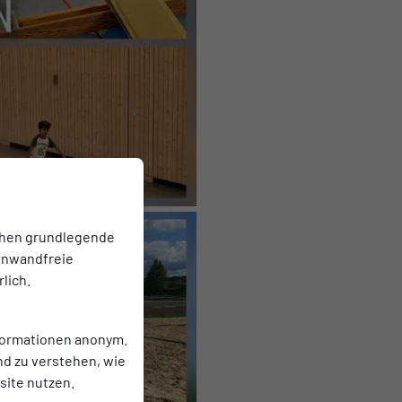
chen grundlegende
einwandfreie
lich.
nformationen anonym.
nd zu verstehen, wie
ite nutzen.