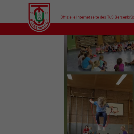
Offizielle Internetseite des TuS Bersenbrü