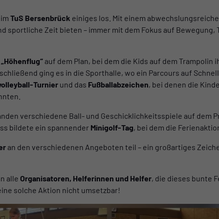
eim
TuS Bersenbrück
einiges los. Mit einem abwechslungsreich
d sportliche Zeit bieten – immer mit dem Fokus auf Bewegung, 
m
„Höhenflug“
auf dem Plan, bei dem die Kids auf dem Trampolin 
chließend ging es in die Sporthalle, wo ein Parcours auf Schnel
olleyball-Turnier
und das
Fußballabzeichen
, bei denen die Kind
nnten.
nden verschiedene Ball- und Geschicklichkeitsspiele auf dem 
uss bildete ein spannender
Minigolf-Tag
, bei dem die Ferienaktio
er
an den verschiedenen Angeboten teil – ein großartiges Zeich
n alle
Organisatoren, Helferinnen und Helfer
, die dieses bunte
ine solche Aktion nicht umsetzbar!