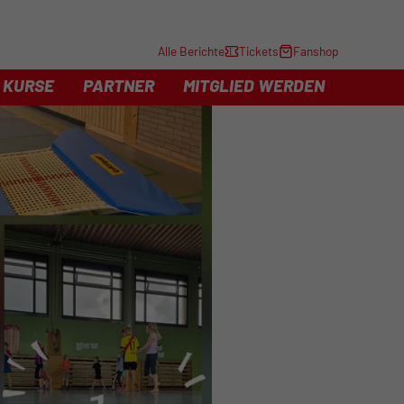
Alle Berichte
Tickets
Fanshop
KURSE
PARTNER
MITGLIED WERDEN