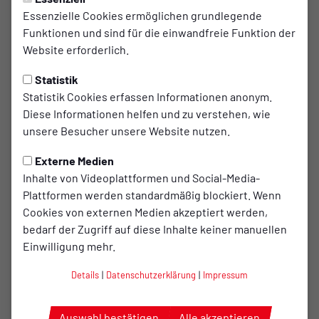
Sonntag, 20.04.2025 11:09 Uhr
|
Reinhard Rehkamp
Essenzielle Cookies ermöglichen grundlegende
Hannes Thye-Moormann u.
Funktionen und sind für die einwandfreie Funktion der
Website erforderlich.
Wibke Groneick jeweils 3.
beim S-Cup
Statistik
Statistik Cookies erfassen Informationen anonym.
Im dritten Wettbewerb des Sparkassen-Cups
Diese Informationen helfen und zu verstehen, wie
haben die Sportler*innen des TuS Bersenbrück
unsere Besucher unsere Website nutzen.
ihren guten „Lauf“ an Platzierungen auch in
Externe Medien
Eggermühlen fortgesetzt. Auch beim ersten
Inhalte von Videoplattformen und Social-Media-
Wertungslauf zum Staas-Junior-Cup am
Plattformen werden standardmäßig blockiert. Wenn
Karsamstag war der Nachwuchs des TuS
Cookies von externen Medien akzeptiert werden,
Bersenbrück vorne mit dabei. Den ersten Platz in
bedarf der Zugriff auf diese Inhalte keiner manuellen
Einwilligung mehr.
seiner Jahrgangsstufe erlief sich Hannes Thye-
Moormann und wurde sogar Dritter im
Details
|
Datenschutzerklärung
|
Impressum
Gesamtklassement.
Wibke Groneick wurde im Hauptlauf über 10,7 km
Auswahl bestätigen
Alle akzeptieren