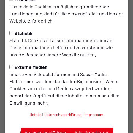
Lauf-T-Shirts für S-Cup-Tour
Essenzielle Cookies ermöglichen grundlegende
Funktionen und sind für die einwandfreie Funktion der
und viele Marathon-Strecken
Website erforderlich.
Zu Beginn der diesjährigen Sparkassen-Cup-Laufserie
Statistik
wurden die TuS-Läufer*innen mit neuen Lauf-Tshirts von
Statistik Cookies erfassen Informationen anonym.
der Firma von Peter und Lena Kreuzkamp, dem
Diese Informationen helfen und zu verstehen, wie
Goldschmied Geschäft für Schmuck, Uhren und Trauringe,
unsere Besucher unsere Website nutzen.
ausgestattet. Allein 25 ABO-Läufer*innen starten in diesem
bei der Sparkassen-Cup-Laufserie und sind damit gute
Externe Medien
Werbebotschafter für den Bersenbrücker Sponsor im
Inhalte von Videoplattformen und Social-Media-
Altkreis Bersenbrück. Darüber hinaus werden TuS-
Plattformen werden standardmäßig blockiert. Wenn
Athleten in diesem Jahr beim Enschede-Marathon,
Cookies von externen Medien akzeptiert werden,
Hannover-Marathon, Remmers-Hasetal-Marathon, Berlin-
bedarf der Zugriff auf diese Inhalte keiner manuellen
Marathon und sogar beim New-York-Marathon an den Start
Einwilligung mehr.
gehen.
Details
|
Datenschutzerklärung
|
Impressum
Die Trainingszeiten vom TuS Lauftreff sind mittwochs von
18 bis 19 Uhr im Hemkestadion.
Auswahl bestätigen
Alle akzeptieren