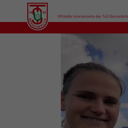
Offizielle Internetseite des TuS Bersenbrü