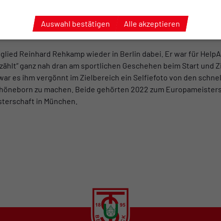
den. Wibke und ihre Mutter Erika nutzten am Samstag als Einst
stückslauf über 6 km von Schloss Charlottenburg zum Olympia
Auswahl bestätigen
Alle akzeptieren
tglied Reinhard Rehkamp wieder in Berlin dabei. Er war für Hel
ählt“ ganz nah dran am sportlichen Geschehen beim Start und Zi
 war es ihm vergönnt im Zielbereich ein Selfiefoto von den schn
chöneborn zu machen. Beide gehörten 2022 zum Europameister
sterschaft in München.