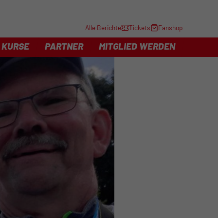
Alle Berichte
Tickets
Fanshop
KURSE
PARTNER
MITGLIED WERDEN