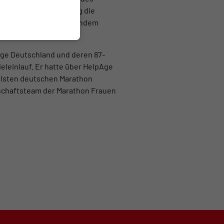
immung auf den Sonntag die
stadion mit anschließendem
pAge Deutschland und deren 87-
eleinlauf. Er hatte über HelpAge
ellsten deutschen Marathon
schaftsteam der Marathon Frauen