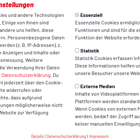
nstellungen
ng vom TuS Bersenbrück waren erfolgreich beim 49. Berlin Mara
ies und andere Technologien
Essenziell
ahr belegte in Berlin mit einer Zeit von 3:56:30 Stunden in ihre
 Einige von ihnen sind
Essenzielle Cookies ermögli
915 bei den Frauen. Michael kam bei seinem ersten Berlin Marath
andere uns helfen, diese
Funktionen und sind für die 
9 und im Gesamtklassement auf Platz 12.848 bei den Männern, nac
ern. Personenbezogene Daten
Funktion der Website erforder
olviert hatte. Eine Wiederholung im nächsten Jahr beim 50. Be
erden (z. B. IP-Adressen), z.
Statistik
te Anzeigen und Inhalte oder
Statistik Cookies erfassen I
ltsmessung. Weitere
e Dank ihrer guten Vorbereitung sehr zufrieden. Dazu gehörten
Diese Informationen helfen u
die Verwendung Ihrer Daten
k (jeden Mittwoch um 18 Uhr auf dem Sportplatz im Hemkestadio
unsere Besucher unsere Webs
r
Datenschutzerklärung
. Du
s und mindestens 8 lange Läufe zwischen 30 – 36 km an den Woc
l jederzeit über den Cookie-
Externe Medien
 an einem historisch denkwürdigen Marathon Weltrekord der ken
ite widerrufen oder
Inhalte von Videoplattformen
u haben. Damit unterbot sie die bisherige Bestmarke der Frauen
chte, dass aufgrund
Plattformen werden standard
eit von 2:14:04 gelaufen war, um 2:11 Minuten. Auch der 5. Sieg i
llungen möglicherweise nicht
Wenn Cookies von externen M
 in die Geschichtsbücher wie der sensationelle deutsche Rekor
 Website zur Verfügung
werden, bedarf der Zugriff au
keiner manuellen Einwilligun
n einer spektakulären Show am Brandenburger Platz u.a. die dre
Details
|
Datenschutzerklärung
|
Impressum
on Zuschauern hautnah. Hier konnten auch beide TuSler ihre Nam