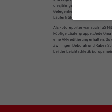
diesjährigen Marathons wiederfin
Gelegenheit zum Jedermanns Früh
Läuferfrühstück.
Als Fotoreporter war auch TuS Mi
köpfige Läufergruppe „Jede Oma z
eine Akkreditierung erhalten. So
Zwillingen Deborah und Rabea S
bei der Leichtathletik Europamei