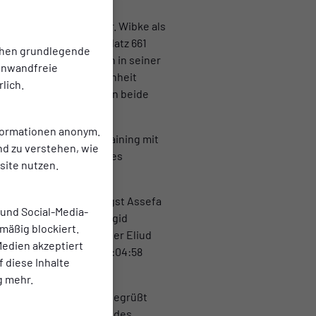
thon am 24. September. Wibke als
r Altersklasse (W 40) Platz 661
chen grundlegende
on mit 3:49:56 Stunden in seiner
einwandfreie
hdem er in der Vergangenheit
lich.
rlin Marathon schließen beide
nformationen anonym.
 regelmäßiges Tempotraining mit
nd zu verstehen, wie
n) unter der Leitung des
ite nutzen.
henenden.
ianischen Läuferin Tigst Assefa
 und Social-Media-
 von der Kenianerin Brigid
mäßig blockiert.
n Berlin von Weltrekordler Eliud
edien akzeptiert
d von Amanal Petros (2:04:58
f diese Inhalte
g mehr.
i Spitzenläufer*innen begrüßt
en in der Hall of Fame des