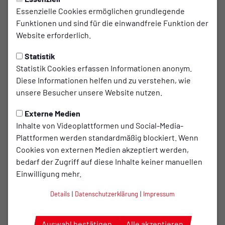
TuS belegt erneut 1. & 2.
Essenzielle Cookies ermöglichen grundlegende
Funktionen und sind für die einwandfreie Funktion der
Plätze beim 8. Badberger
Website erforderlich.
Triathon
Statistik
Der TuS Bersenbrück hat den 8. Badberger Mannschaft
Statistik Cookies erfassen Informationen anonym.
Triathlon im Mixed-Wettbewerb in der Besetzung Sara
Diese Informationen helfen und zu verstehen, wie
Sophie Drosten, Frank Glose und Corinna Sonneck
unsere Besucher unsere Website nutzen.
gewonnen. Die Damen-Mannschaft des TuS Bersenbrück in
Externe Medien
der Besetzung Julia Krömer, Marion Nehls und Wibke
Inhalte von Videoplattformen und Social-Media-
Groneick belegte einen nicht erwarteten 2. Platz.
Plattformen werden standardmäßig blockiert. Wenn
Die 2.Mannschaft des TuS Bersenbrück belegte beim
Cookies von externen Medien akzeptiert werden,
Mixed-Wettbewerb in der Besetzung Hildegard
bedarf der Zugriff auf diese Inhalte keiner manuellen
Fleddermann, Harald Nehls und Michael Lürding einen
Einwilligung mehr.
guten 7. Platz.
Details
|
Datenschutzerklärung
|
Impressum
Bei idealen äußeren sommerlichen Temperaturen stellten
sich insgesamt 16 Teams der sportlichen Herausforderung
Auswahl bestätigen
Alle akzeptieren