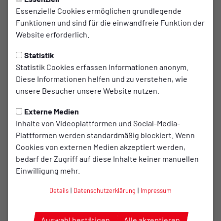
TuS belegt erneut 1. Platz
Essenzielle Cookies ermöglichen grundlegende
Funktionen und sind für die einwandfreie Funktion der
beim 7. Badberger Triathlon
Website erforderlich.
Der TuS Bersenbrück hat den 7. Badberger Mannschaft
Statistik
Triathlon in der Besetzung Lorenz Küthe, Martin Boße und
Statistik Cookies erfassen Informationen anonym.
Wibke Groneick gewonnen. Die 2.Mannschaft des TuS
Diese Informationen helfen und zu verstehen, wie
Bersenbrück in der Besetzung Peter Bekermann, Harald
unsere Besucher unsere Website nutzen.
Nehls und Michael Lürding belegte einen guten 13. Platz.
Externe Medien
Bei idealen äußeren sommerlichen Temperaturen stellten
Inhalte von Videoplattformen und Social-Media-
sich insgesamt 16 Teams der sportlichen Herausforderung
Plattformen werden standardmäßig blockiert. Wenn
über 430 Meter Schwimmen in der Hase, rund 20 Kilometer
Cookies von externen Medien akzeptiert werden,
Radfahren und 4,5 Kilometer Laufen. Zugelassen waren
bedarf der Zugriff auf diese Inhalte keiner manuellen
3er-Mannschaften, egal welchen Alters. Gewertet wurde in
Einwilligung mehr.
den Kategorien Damen (1), Herren (10) und Gemischt (5),
wobei hier mindestens eine Frau dem Team angehören
Details
|
Datenschutzerklärung
|
Impressum
musste.
Entlang des Hasedeiches und auf Devermanns-Brücke in
Auswahl bestätigen
Alle akzeptieren