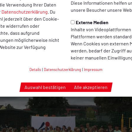
Diese Informationen helfen u
die Verwendung Ihrer Daten
Wochenende mit vielen Gästen und bester Stimmung auf und nebe
unsere Besucher unsere Webs
r
Datenschutzerklärung
. Du
l jederzeit über den Cookie-
Externe Medien
ite widerrufen oder
Inhalte von Videoplattformen
chte, dass aufgrund
Plattformen werden standard
llungen möglicherweise nicht
Wenn Cookies von externen M
 Website zur Verfügung
werden, bedarf der Zugriff au
keiner manuellen Einwilligun
Details
|
Datenschutzerklärung
|
Impressum
Auswahl bestätigen
Alle akzeptieren