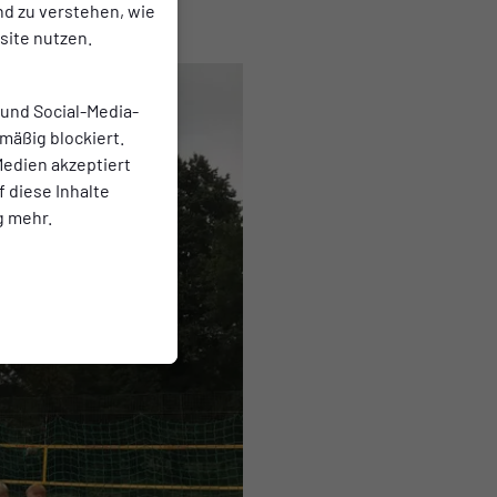
nd zu verstehen, wie
n dem Feld!
ite nutzen.
 und Social-Media-
mäßig blockiert.
edien akzeptiert
f diese Inhalte
g mehr.