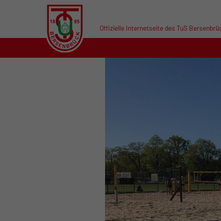
Offizielle Internetseite des TuS Bersenbrü