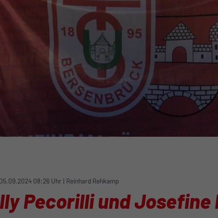
05.09.2024 08:26 Uhr
|
Reinhard Rehkamp
illy Pecorilli und Josefin