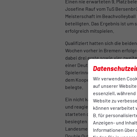
Einen nie erwarteten 9. Platz bel
Josefine Rauf vom TuS Bersenbrü
Meisterschaft im Beachvolleyball 
beteiligten. Das Ergebnis ist um 
erfolgreich mitspielen.
Qualifiziert hatten sich die bei
Wochen vorher in Bremen erfolgrei
dabei drei erste sowie vier zweit
einer Deutschen Meisterschaft wa
Datenschutzei
Spielerinnen war es in diesem So
Wir verwenden Cook
dem Kooperationsteam TuS Bersenb
auf unserer Website.
belegte.
essenziell, während 
Ein nicht kalkulierbarer Gegner i
Website zu verbess
und reagierten auf die Hitze mit
können verarbeitet w
starteten die beiden 15jährigen 
B. für personalisier
besiegten sie dann den Vizemeist
Anzeigen- und Inha
Landesmeister aus Württemberg d
Informationen über 
Double Out System gespielt, d.h.