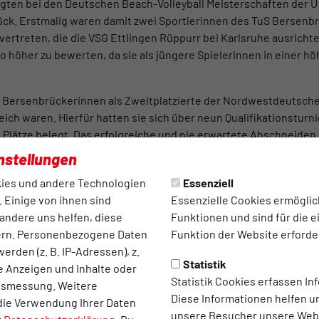
egten bei den Deutschen Beach-Volleyball Meisterschaften der U 16
ck. Erstmalig waren damit zwei Sportlerinnen des TuS Bersenbr
vertreten, die die VSG Ettlingen Rüppurr bei Karlsruhe ausricht
so höher zu bewerten, da sie als jüngere Spielerinnen in einer h
den Bersenbrückerinnen als Zweitplatzierte der Nordwestdeutsch
ch waren. Hierfür hatten sie sich über neun Qualifikationsturni
e Plätze belegt. Das erfolgreiche und nie erwartete Abschneiden 
r folgerichtig der vorläufige Höhepunkt einer grandiosen Erfol
nstellungen
mmer zumal die zweite deutsche Meisterschaft an der sie teiln
ies und andere Technologien
Essenziell
rück/VC Osnabrück, das bei den U 16 Deutschen Meisterschafte
 Einige von ihnen sind
Essenzielle Cookies ermögli
andere uns helfen, diese
Funktionen und sind für die 
n den Tagen von Karlsruhe war die Hitze. Aber die Gastgeber orga
ern. Personenbezogene Daten
Funktion der Website erforder
 Pools, Rasensprenger und zusätzlichen Trinkpausen während des
erden (z. B. IP-Adressen), z.
Statistik
mit einer 2:0 Niederlage gegen den Landesmeister aus Nordbade
te Anzeigen und Inhalte oder
Statistik Cookies erfassen I
er aus Nordbaden. In der Zwischenrunde setzten sie sich ebenfa
ltsmessung. Weitere
Diese Informationen helfen u
urch. Damit standen sie in der Hauptrunde der besten 16 Team
die Verwendung Ihrer Daten
unsere Besucher unsere Webs
 wer zweimal verliert scheidet aus. Hier gab es zunächst eine 2