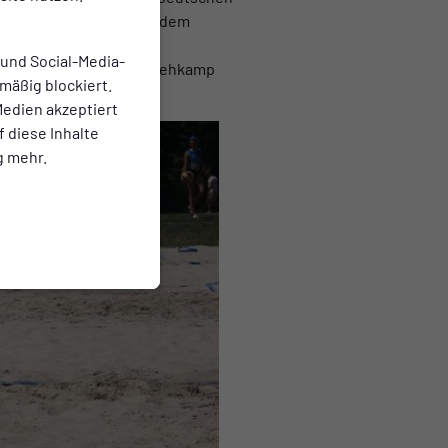
er aus Brandenburg. Mit dem
, was gleichzeitig das
 und Social-Media-
m Training von Michael Rehkamp
mäßig blockiert.
edien akzeptiert
f diese Inhalte
g mehr.