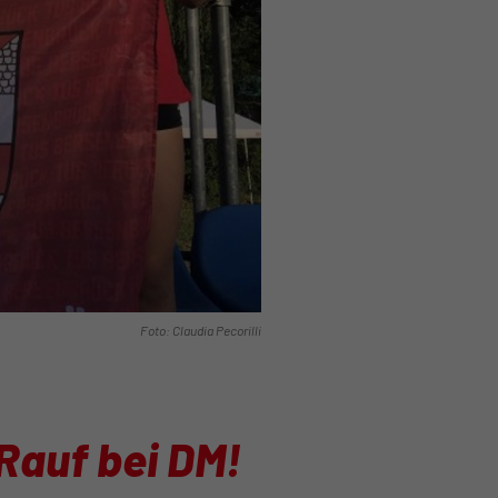
Foto: Claudia Pecorilli
e Rauf bei DM!