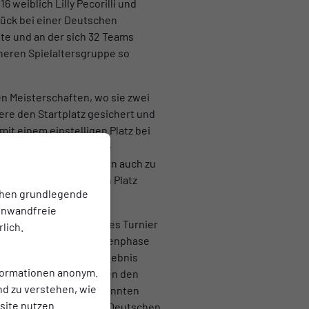
 weiblich Lilly Pecorilli und
ück bei einer Deutschen
ete und an der sich 32 Teams
öheren Spielaltersgruppe so
en Meisterschaften, wo sie zwei
ere den Startplatz gesichert und
mit einem einstelligen Platz bei
gsgeschichte. Für beide
ahmen. Denn sie gehörten auch zu
n in Berlin den elften Platz
chen grundlegende
einwandfreie
nisierten ein großartiges Turnier
lich.
 Turniers. In der Gruppenphase
n. Mit dem gleichen Ergebnis
nformationen anonym.
lls mit 2:0 Sätzen gegen den
nd zu verstehen, wie
s. Diese wird im sogenannten
ite nutzen.
:0 Niederlage gegen den Deutschen