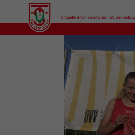
Offizielle Internetseite des TuS Bersenbrü