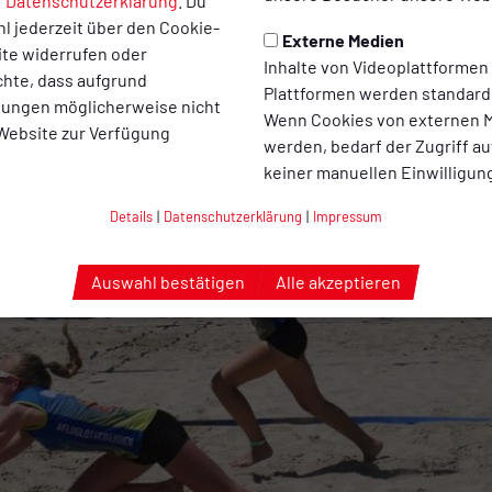
r
Datenschutzerklärung
. Du
n Turniersieger. Dann folgte ein 2:1 Erfolg gegen den Vizemeist
l jederzeit über den Cookie-
Externe Medien
egen den U 16 Landesmeister des Westdeutschen Volleyverbandes
ite widerrufen oder
Inhalte von Videoplattformen
 Betreuer vor Ort war Christian Rauf, der unter der Woche bei
chte, dass aufgrund
Plattformen werden standard
llungen möglicherweise nicht
Wenn Cookies von externen M
 Website zur Verfügung
werden, bedarf der Zugriff au
keiner manuellen Einwilligun
Details
|
Datenschutzerklärung
|
Impressum
Auswahl bestätigen
Alle akzeptieren