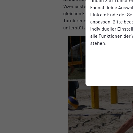
finden Sie in unsere
Vizemeister der U 20 und spätere
kannst deine Auswah
gleichen Ergebnis verloren sie g
Link am Ende der Se
Turnierende bedeutete. Coach und
anpassen. Bitte bea
unterstützt wird.
individueller Einste
alle Funktionen der
stehen.