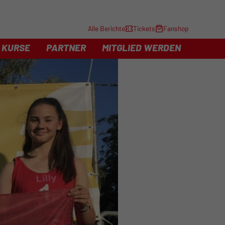
Alle Berichte
Tickets
Fanshop
KURSE
PARTNER
MITGLIED WERDEN