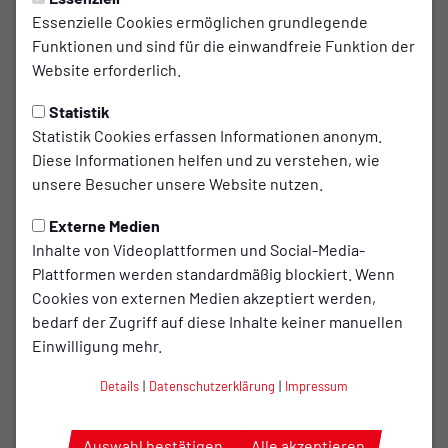
Sonntag, 26.10.2025 23:41 Uhr
|
Der Vorstand
Essenzielle Cookies ermöglichen grundlegende
Staffelübergabe beim
Funktionen und sind für die einwandfreie Funktion der
Website erforderlich.
Bewirtungsteam im Culimeta-
Sportpark
Statistik
Statistik Cookies erfassen Informationen anonym.
Während die Fußballer ihre Fans durch sportliche
Diese Informationen helfen und zu verstehen, wie
Leistungen auf dem grünen Rasen zu begeistern
unsere Besucher unsere Website nutzen.
versuchen, sind abseits des Feldes zahlreiche Helfer im
Einsatz, um dem Spiel einen würdigen Rahmen zu
Externe Medien
verleihen. Ein wesentlicher Bestandteil ist dabei das
Inhalte von Videoplattformen und Social-Media-
Bewirtungsteam, das sich regelmässig um das leibliche
Plattformen werden standardmäßig blockiert. Wenn
Wohl der Fußballfans kümmert. Bereits weit vor Beginn der
Cookies von externen Medien akzeptiert werden,
Spiele beginnen die ersten Vorbereitungen, damit die
bedarf der Zugriff auf diese Inhalte keiner manuellen
Gäste aus nah und fern frühzeitig mit Speisen und
Einwilligung mehr.
Getränken versorgt werden können.
Details
|
Datenschutzerklärung
|
Impressum
Die Verantwortung für die ehrenamtliche Organisation der
Auswahl bestätigen
Alle akzeptieren