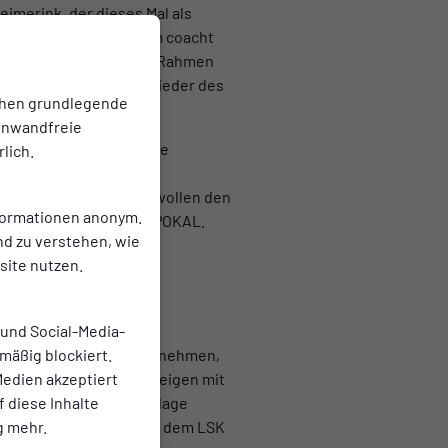
eimerink, der dieses Mal als
ikouba Manneh, außerdem coacht
ter kennen also diesen Rahmen
önnen zahlreiche Mitglieder des
chen grundlegende
einwandfreie
dazugewonnen: Offensive
lich.
n einem Spiel dieser
ucht und Connor Rohra wollen den
nformationen anonym.
ück will ZURÜCK IN DEN POKAL.
nd zu verstehen, wie
ite nutzen.
 und Social-Media-
mäßig blockiert.
alb die Entwicklung zu nehmen,
edien akzeptiert
Landesliga Lüneburg zeigen mit
f diese Inhalte
st seit der 0:5-Niederlage
g mehr.
en der TuS Bersenbrück dem LSK