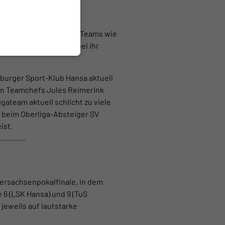
tät gewonnen hat und
ie Lüneburger dann Top-Teams wie
 gewannen ganz nebenbei ihr
eburger Sport-Klub Hansa aktuell
en Teamchefs Jules Reimerink
ateam aktuell schlicht zu viele
3 beim Oberliga-Absteiger SV
ist.
ersachsenpokalfinale, in dem
 6 (LSK Hansa) und 9 (TuS
jeweils auf lautstarke