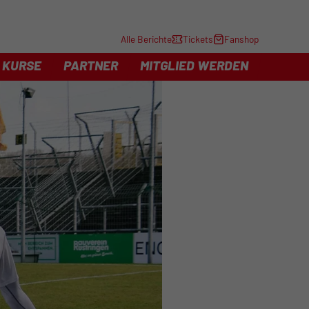
Alle Berichte
Tickets
Fanshop
KURSE
PARTNER
MITGLIED WERDEN