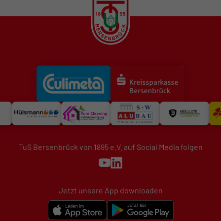
TuS Bersenbrück von 1895 e.V. auf Social Media folgen
Jetzt unsere App downloaden