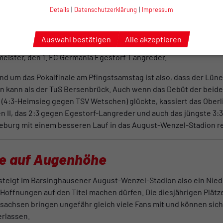
enkte.
Details
|
Datenschutzerklärung
|
Impressum
g, war schon deutlich erkennbar, dass der LSK Hansa an Stabili
ährend des Endspurts in der Oberliga Niedersachsen räumten d
Auswahl bestätigen
Alle akzeptieren
orussia 06 Hildesheim und den Heeslinger SC aus dem Weg und
eister, den 1. FC Germania Egestorf-Langreder.
und um das Pokalfinale am Pfingstsamstag ist also, dass der Lün
n kann als der TuS Bersenbrück. Auch wenn das Debüt der beid
3-Heimsieg gegen TSV Wetschen) glückte, kassiert das Oberlig
n II, das 2:3 gegen Egestorf-Langreder und auch das jüngste 3:
eburg mit einem besseren Lauf in das August-Wenzel-Stadion re
le auf Augenhöhe
steigt im Barsinghausener August-Wenzel-Stadion also ein Nied
 Hoffnungen auf den Titel machen dürfen. Die diesjährigen Plätze
sachsen bringen ungefähr gleich viele Fans mit und können sich 
rlassen.