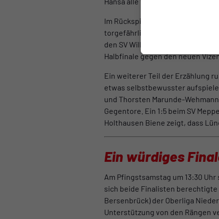
Hansa alle fünf Gegentore einsch
Im Rückspiel, welches 2:2 ausgin
torgefährlicher geworden ist. W
den SV Wilhelmshaven, den VfV B
Halbfinale gegen den neuen Vizem
Ein weiterer Teil der Erzählung r
etwas selbstbewusster aufspiele
und Thorsten Marunde-Wehmann (4:
Gegentore. Ein 1:5 beim SV Meppe
Holthausen Biene zeigt, dass Lün
Ein würdiges Fina
Am Pfingstsamstag um 13:30 Uhr 
sich beide Finalisten berechtigte
Bersenbrück) der Oberliga Nieder
Unterstützung von den Rängen ve