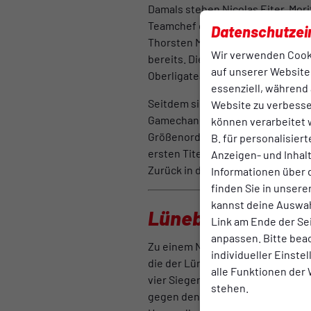
Damals stehen Nicolas Eiter, Mori
Teamchef dabei ist. Auf der Bank
Datenschutzei
Thorsten Marunde-Wehmann an der
Wir verwenden Cook
bereits. Die Anspannung, der Dru
auf unserer Website.
Oberligateams nachweislich umg
essenziell, während 
Seitdem sind drei Jahre vergang
Website zu verbess
Gamechanger wie Simon James, Ma
können verarbeitet w
Größenordnung ihren Stempel auf
B. für personalisier
ersten Titel ihrer jungen Karrier
Anzeigen- und Inha
Zurück in die Geschichtsbücher de
Informationen über 
finden Sie in unsere
kannst deine Auswah
Lüneburg hat in d
Link am Ende der Se
anpassen. Bitte bea
Zu einem Niedersachsenpokalfina
individueller Einste
die der Lüneburger SK Hansa in 
alle Funktionen der
vier Siegen und zwei Unentschied
stehen.
gegen den TuS Bersenbrück in de