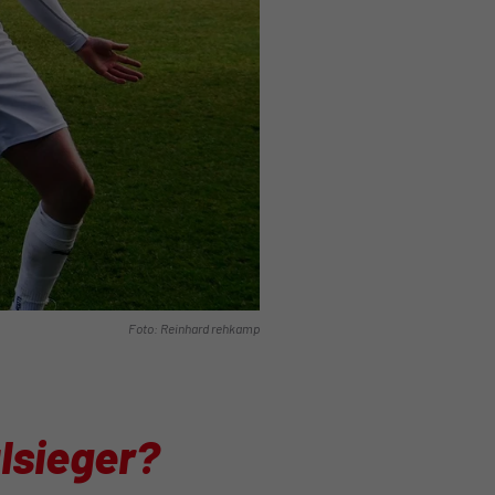
Foto: Reinhard rehkamp
lsieger?