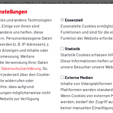
tz Waldow und Markus Lührmann in der Startelf inklusive Jules R
 sitzen Philipp Schmidt, Santiago Aloi, Mathis Wellmann und Sa
nstellungen
 Seitenlinie. Insgesamt neun Akteure der aktuellen Pokalfigh
ies und andere Technologien
Essenziell
ck angesichts der einmaligen Chance, mit dieser enormen Last k
 Einige von ihnen sind
Essenzielle Cookies ermögli
ehen.
andere uns helfen, diese
Funktionen und sind für die 
en und der Kader des TuS Bersenbrück hat eine Menge Hunger 
ern. Personenbezogene Daten
Funktion der Website erforder
ik Emmrich und der damals verletzte Michel Eickschläger wolle
erden (z. B. IP-Adressen), z.
Statistik
drücken. Youngster wie Arne Ortmann, Julius Kanowski, Elia Z
te Anzeigen und Inhalte oder
Statistik Cookies erfassen I
e holen. Alle vereint ein übergeordnetes Ziel: Der TuS Bersenbr
ltsmessung. Weitere
Diese Informationen helfen u
s Vereins. Zurück vor die größte Kulisse jemals.
die Verwendung Ihrer Daten
unsere Besucher unsere Webs
r
Datenschutzerklärung
. Du
l jederzeit über den Cookie-
er Form die Nase vorn
Externe Medien
ite widerrufen oder
Inhalte von Videoplattformen
chte, dass aufgrund
Plattformen werden standard
le gehören aber bekanntlich immer zwei. Umso ernster ist desh
llungen möglicherweise nicht
Wenn Cookies von externen M
den vergangenen Wochen genommen hat. Die Aufsteiger aus der 
 Website zur Verfügung
werden, bedarf der Zugriff au
en aus den letzten sechs Spielen, wie weit das Team gekommen i
keiner manuellen Einwilligun
r Hinrunde. Damals reichten 15 unaufmerksame Minuten, in den