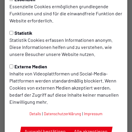
80-Tore-Duell beim
Essenzielle Cookies ermöglichen grundlegende
Funktionen und sind für die einwandfreie Funktion der
Aufsteiger - Spektakel
Website erforderlich.
garantiert?
Statistik
Noch ein Beweis gefällig, dass die Oberliga
Statistik Cookies erfassen Informationen anonym.
Diese Informationen helfen und zu verstehen, wie
Niedersachsen zu den umkämpftesten Ligen
unsere Besucher unsere Website nutzen.
überhaupt gehört? Der nächste Gegner des
Oberligateams heißt TSV Wetschen, ist zu dieser
Externe Medien
Saison aus der Landesliga Hannover in die Oberliga
Inhalte von Videoplattformen und Social-Media-
Plattformen werden standardmäßig blockiert. Wenn
aufgestiegen und hat bei gleich vielen Gegentoren
Cookies von externen Medien akzeptiert werden,
nur zwei Tore weniger geschossen als der TuS
bedarf der Zugriff auf diese Inhalte keiner manuellen
Bersenbrück. Dennoch steht Wetschen mit sechs
Einwilligung mehr.
Punkten weniger auf einem Abstiegsplatz. Wir
blicken auf ein unwahrscheinlich enges Duell.
Details
|
Datenschutzerklärung
|
Impressum
Auswahl bestätigen
Alle akzeptieren