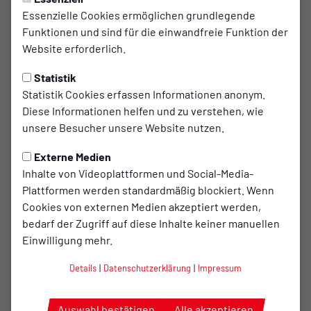
Donnerstag, 07.08.2025 20:35 Uhr
|
Johannes Hedemann
Essenzielle Cookies ermöglichen grundlegende
Gelingt der Oberliga-Auftakt
Funktionen und sind für die einwandfreie Funktion der
Website erforderlich.
in Wilhelmshaven?
Statistik
Die Vorbereitung ist endgültig vorbei, das Reggae
Statistik Cookies erfassen Informationen anonym.
Jam erfolgreich abgeschlossen und der Sieg im
Diese Informationen helfen und zu verstehen, wie
Pokal-Achtelfinale abgehakt. Endlich beginnt das
unsere Besucher unsere Website nutzen.
Tagesgeschäft: Die Oberliga Niedersachsen
Externe Medien
startet in die Saison 2025/2026. Für unsere 1.
Inhalte von Videoplattformen und Social-Media-
Herren steht gleich zum Auftakt ein
Plattformen werden standardmäßig blockiert. Wenn
unangenehmer Gegner auf dem Programm, bei
Cookies von externen Medien akzeptiert werden,
dem wir aber auch einige alte Bekanntschaften
bedarf der Zugriff auf diese Inhalte keiner manuellen
wiedersehen. Hier kommt unser Vorbericht zum
Einwilligung mehr.
ersten Richtungsweiser.
Details
|
Datenschutzerklärung
|
Impressum
Auswahl bestätigen
Alle akzeptieren