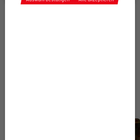
1. HERREN
Enges
Nachbarschaftsduell endet
Unentschieden
Der Treffer von Simon James reicht nicht: Unser
Oberligateam und der BSV Rehden teilen sich die
Punkte.
zum Artikel
Fotostrecke