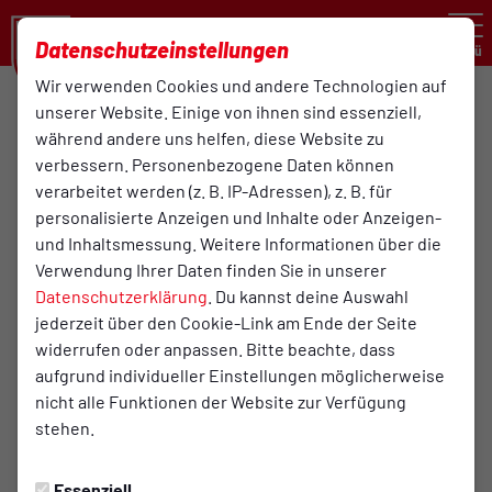
Datenschutzeinstellungen
Menü
Wir verwenden Cookies und andere Technologien auf
Oberliga Niedersachsen , 10. Spieltag
unserer Website. Einige von ihnen sind essenziell,
während andere uns helfen, diese Website zu
1:1
verbessern. Personenbezogene Daten können
(1:0)
verarbeitet werden (z. B. IP-Adressen), z. B. für
TuS Bersenbrück
BSV Schwarz-Weiß Rehden
1. Herren / Oberligateam
1. Mannschaft
personalisierte Anzeigen und Inhalte oder Anzeigen-
und Inhaltsmessung. Weitere Informationen über die
Verwendung Ihrer Daten finden Sie in unserer
Datenschutzerklärung
. Du kannst deine Auswahl
Infos zum Spiel
jederzeit über den Cookie-Link am Ende der Seite
widerrufen oder anpassen. Bitte beachte, dass
Schiedsrichter:
aufgrund individueller Einstellungen möglicherweise
Alexander Jahn
nicht alle Funktionen der Website zur Verfügung
stehen.
Assistent 1:
Steven Schillgalies
Essenziell