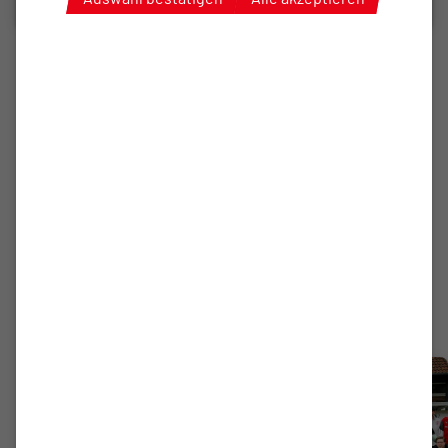
1. HERREN
Historische Viertelstunde
sorgt für Kantersieg
Von wegen ineffizient: Das Oberligateam braucht
gegen den Lüneburger SK Hansa nur 15 Minuten zum
Kantersieg.
zum Artikel
Fotostrecke