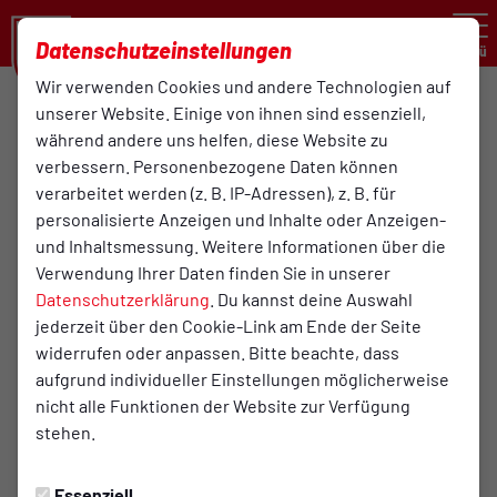
Datenschutzeinstellungen
Menü
Wir verwenden Cookies und andere Technologien auf
Oberliga Niedersachsen , 8. Spieltag
unserer Website. Einige von ihnen sind essenziell,
während andere uns helfen, diese Website zu
5:0
verbessern. Personenbezogene Daten können
verarbeitet werden (z. B. IP-Adressen), z. B. für
TuS Bersenbrück
Lüneburger SK Hansa von
(0:0)
1. Herren / Oberligateam
2008
personalisierte Anzeigen und Inhalte oder Anzeigen-
1. Herren
und Inhaltsmessung. Weitere Informationen über die
Verwendung Ihrer Daten finden Sie in unserer
Datenschutzerklärung
. Du kannst deine Auswahl
jederzeit über den Cookie-Link am Ende der Seite
Infos zum Spiel
widerrufen oder anpassen. Bitte beachte, dass
aufgrund individueller Einstellungen möglicherweise
Schiedsrichter:
nicht alle Funktionen der Website zur Verfügung
Niklas Bahr
stehen.
Assistent 1:
Essenziell