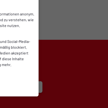
nformationen anonym.
nd zu verstehen, wie
ite nutzen.
 und Social-Media-
mäßig blockiert.
edien akzeptiert
f diese Inhalte
g mehr.