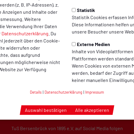
erden (z. B. IP-Adressen), z.
Statistik
te Anzeigen und Inhalte oder
Statistik Cookies erfassen I
ltsmessung. Weitere
Diese Informationen helfen u
die Verwendung Ihrer Daten
unsere Besucher unsere Webs
r
Datenschutzerklärung
. Du
l jederzeit über den Cookie-
Externe Medien
ite widerrufen oder
Inhalte von Videoplattformen
chte, dass aufgrund
Plattformen werden standard
llungen möglicherweise nicht
Wenn Cookies von externen M
 Website zur Verfügung
werden, bedarf der Zugriff au
keiner manuellen Einwilligun
Details
|
Datenschutzerklärung
|
Impressum
Auswahl bestätigen
Alle akzeptieren
TuS Bersenbrück von 1895 e.V. auf Social Media folgen