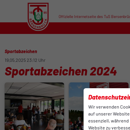
Offizielle Internetseite des TuS Bersenbrü
Sportabzeichen
19.05.2025 23:12 Uhr
Sportabzeichen 2024
Datenschutzei
Wir verwenden Cook
auf unserer Website.
essenziell, während 
Website zu verbess