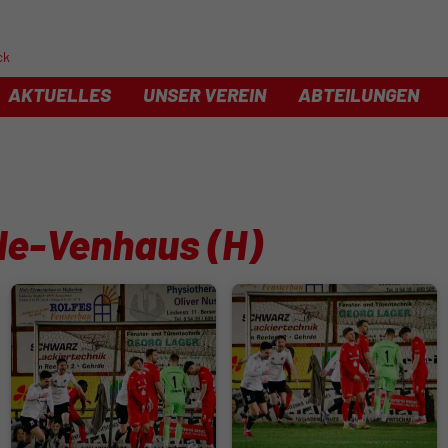
ck
AKTUELLES
UNSER VEREIN
ABTEILUNGEN
lle-Venhaus (H)