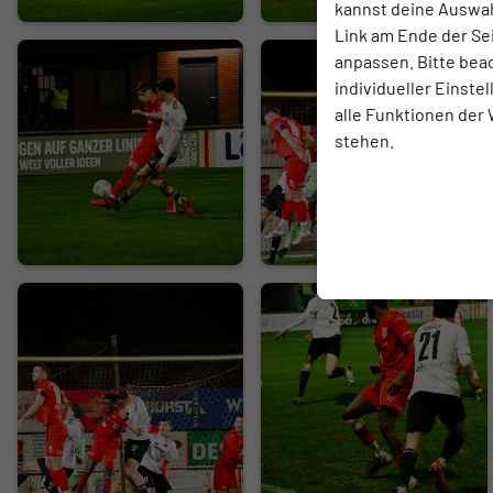
kannst deine Auswah
Link am Ende der Se
anpassen. Bitte bea
individueller Einste
alle Funktionen der
stehen.