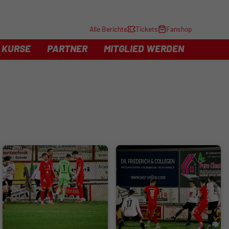
Alle Berichte
Tickets
Fanshop
KURSE
PARTNER
MITGLIED WERDEN