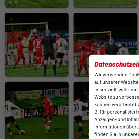
Datenschutzei
Wir verwenden Cook
auf unserer Website.
essenziell, während 
Website zu verbess
können verarbeitet w
B. für personalisier
Anzeigen- und Inha
Informationen über 
finden Sie in unsere