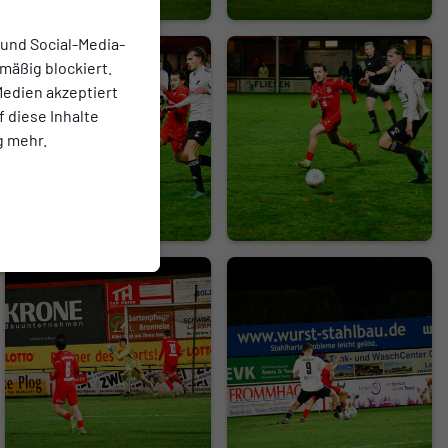
 und Social-Media-
mäßig blockiert.
edien akzeptiert
f diese Inhalte
g mehr.