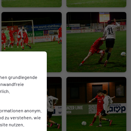
chen grundlegende
einwandfreie
lich.
nformationen anonym.
nd zu verstehen, wie
ite nutzen.