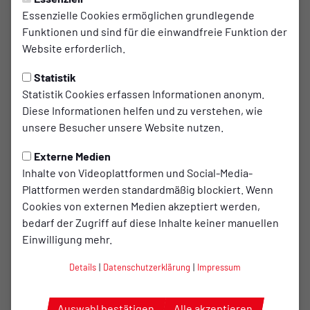
Deutsche Meister von 1984
Essenzielle Cookies ermöglichen grundlegende
Funktionen und sind für die einwandfreie Funktion der
feierten Jubiläum
Website erforderlich.
„Totaler Erfolg im Volleyball“, „In Berse stand die
Statistik
Halle Kopf“, „TuS Bersenbrück ungeschlagen neuer
Statistik Cookies erfassen Informationen anonym.
Deutscher Volleyballmeister“ titelten die Zeitungen
Diese Informationen helfen und zu verstehen, wie
vor 30 Jahren und auch NDR und ARD berichteten
unsere Besucher unsere Website nutzen.
aus Bersenbrück von den Deutschen
Externe Medien
Meisterschaften der D-Jugendvolleyballer. In
Inhalte von Videoplattformen und Social-Media-
einem dramatischen Endspiel drehte der TuS
Plattformen werden standardmäßig blockiert. Wenn
damals ein eigentlich chancenloses Finale. Mit 5:15
Cookies von externen Medien akzeptiert werden,
ging der erste Durchgang klar verloren.
bedarf der Zugriff auf diese Inhalte keiner manuellen
Einwilligung mehr.
Mit einem 15:9 kämpften sie sich unter dem
Details
|
Datenschutzerklärung
|
Impressum
ohrenbetäubenden Lärm in der bis in die hinterste Ecke
gefüllten Sporthalle des Gymnasiums ins Spiel zurück. Im
Auswahl bestätigen
Alle akzeptieren