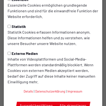
Öffentlichkeitsarbeit ist „sein
Essenzielle Cookies ermöglichen grundlegende
Funktionen und sind für die einwandfreie Funktion der
Ding“
Website erforderlich.
Sein Erkennungszeichen ist die Fotokamera, sein
Statistik
Freizeitvergnügen „Dabei sein und Bericht erstatten“.. Sein
Statistik Cookies erfassen Informationen anonym.
Kürzel für Beiträge in verschiedenen regionalen und
Diese Informationen helfen und zu verstehen, wie
lokalen Zeitungen wie NOZ, ON , Bersenbrücker
unsere Besucher unsere Website nutzen.
Stadtmagazin und VOLLTREFFER ist „rr“ ( = Reinhard
Rehkamp). Schmunzelnd deutet er dieses Kürzel auch mit
Externe Medien
“rasender Reporter“ oder „rastloser Reinhard“. Meine
Inhalte von Videoplattformen und Social-Media-
Version wäre „restlos rastlos“, denn zu Hause erwischt man
Plattformen werden standardmäßig blockiert. Wenn
ihn höchst selten.
Cookies von externen Medien akzeptiert werden,
bedarf der Zugriff auf diese Inhalte keiner manuellen
Seit 35 Jahren ist er als Referent für die
Einwilligung mehr.
Öffentlichkeitsarbeit mehrerer Vereine, Verbände und
Institutionen in und rund um Bersenbrück tätig. In den
Details
|
Datenschutzerklärung
|
Impressum
frühen Anfängen berichtete er zunächst über
Veranstaltungen aus der Jugendarbeit der heimischen
Auswahl bestätigen
Alle akzeptieren