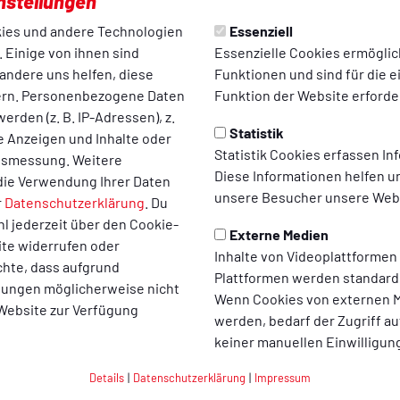
nstellungen
lich Tätiger in fast allen Vereinen der Region thematisierte.
ies und andere Technologien
Essenziell
n. Nahezu hilflos wirkt die Aussage des Kreisehrenamtsbeauftr
 Einige von ihnen sind
Essenzielle Cookies ermögli
iten eröffnen.“ 120 Vereine waren eingeladen, 31 Teilnehmer wu
andere uns helfen, diese
Funktionen und sind für die 
urden unter anderem die gewachsenen Schulver-pflichtungen f
ern. Personenbezogene Daten
Funktion der Website erforder
höhere Beanspruchungen in der Berufswelt genannt.
erden (z. B. IP-Adressen), z.
Statistik
te Anzeigen und Inhalte oder
tion erschlägt die Angebotsvielfalt zur Freizeitgestaltung nahezu
Statistik Cookies erfassen I
ltsmessung. Weitere
chen Lebens. darstellten, haben an ihrer ehemals hohen Wertsch
Diese Informationen helfen u
die Verwendung Ihrer Daten
führt zuweilen auch den Sportinteressierten dazu, die Verbund
unsere Besucher unsere Webs
r
Datenschutzerklärung
. Du
Sport auf höchster Ebene“ wird so geschickt vermarktet, dass d
l jederzeit über den Cookie-
r ist es, der wesentlich zur Lebensqualität für Jung und Alt vor 
Externe Medien
ite widerrufen oder
er Region kaum einen Sportverein. Lebensfreude besteht nicht nur 
Inhalte von Videoplattformen
chte, dass aufgrund
en.
Plattformen werden standard
llungen möglicherweise nicht
Wenn Cookies von externen M
 Website zur Verfügung
enommen und die Bereitschaft, im gesellschaftlichen Umfeld Ve
werden, bedarf der Zugriff au
ringer.geworden .Früher galt es als „Ehrensache“, die Geschicke 
keiner manuellen Einwilligun
 man als Anerkennung und erfüllte mit Stolz. Diese Wertschätzu
ige und unentgeltliche Arbeit wird zuweilen belächelt, obwohl si
Details
|
Datenschutzerklärung
|
Impressum
tzenvereine...-unverzichtbar ist. Die Frage “Was kriege ich dafür