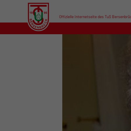
Offizielle Internetseite des TuS Bersenbrü