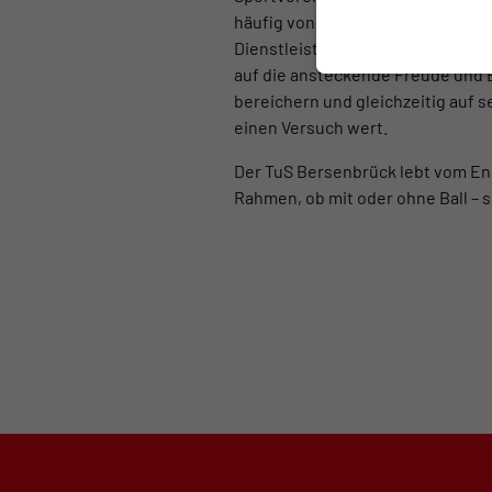
häufig von Kindern und Jugendlic
Dienstleistungsbetrieb, der Eng
auf die ansteckende Freude und B
bereichern und gleichzeitig auf
einen Versuch wert.
Der TuS Bersenbrück lebt vom En
Rahmen, ob mit oder ohne Ball – 