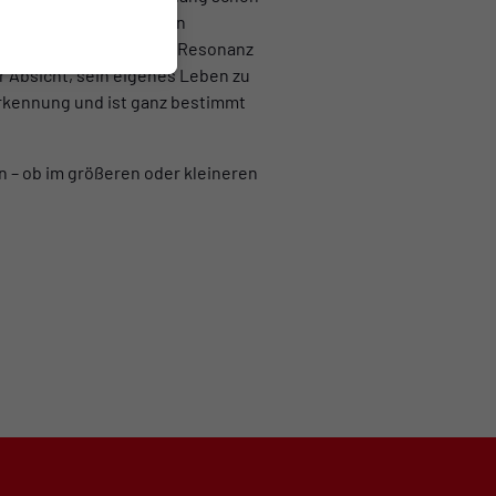
s. .Ein Verein ist kein
ohnt und zwar durch die Resonanz
r Absicht, sein eigenes Leben zu
erkennung und ist ganz bestimmt
 – ob im größeren oder kleineren