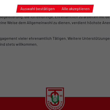
hen gehört habe, erschwert die Suche nach geeignetem Nachwuch
Auswahl bestätigen
Alle akzeptieren
agement regelmäßig entlohnt. Ehrenamtliche Tätigkeit wird bel
egeisterung, die ich einbringe. Ehrenamtlich zu arbeiten mit de
 seine Weise dem Allgemeinwohl zu dienen, verdient höchste An
gagement vieler ehrenamtlich Tätigen. Weitere Unterstützungen
sind stets willkommen.