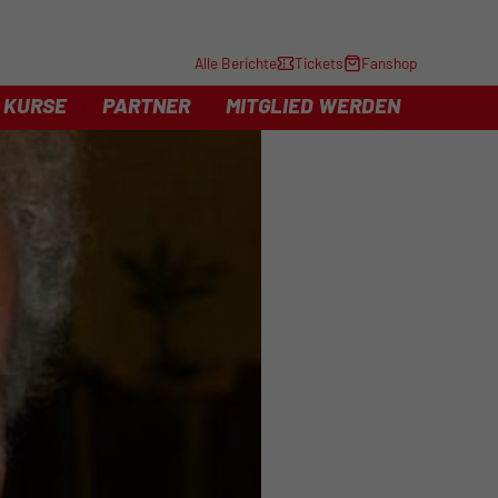
Alle Berichte
Tickets
Fanshop
KURSE
PARTNER
MITGLIED WERDEN