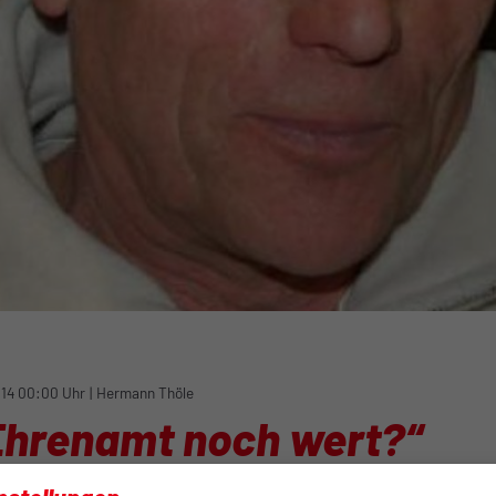
14 00:00 Uhr
|
Hermann Thöle
 Ehrenamt noch wert?“
rde über eine Tagung der Fußballkreise Osnabrück- Stadt und O