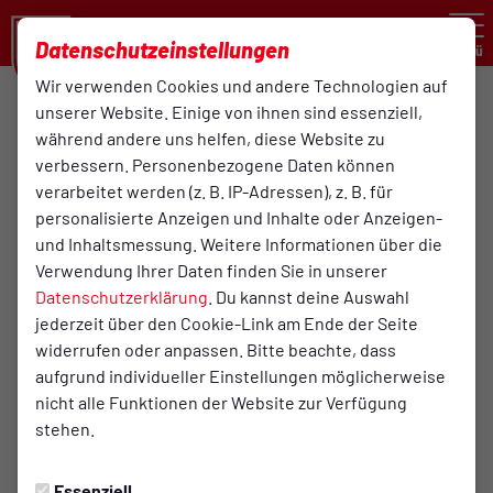
Datenschutzeinstellungen
Menü
Wir verwenden Cookies und andere Technologien auf
unserer Website. Einige von ihnen sind essenziell,
2:1
während andere uns helfen, diese Website zu
Atlas Delmenhorst
verbessern. Personenbezogene Daten können
Turn- und Sportverein
(0:0)
1. Mannschaft
Bersenbrück von 1895 e. V
verarbeitet werden (z. B. IP-Adressen), z. B. für
1. Herren / Oberligateam
personalisierte Anzeigen und Inhalte oder Anzeigen-
und Inhaltsmessung. Weitere Informationen über die
Verwendung Ihrer Daten finden Sie in unserer
Übersicht
Liveticker
Datenschutzerklärung
. Du kannst deine Auswahl
jederzeit über den Cookie-Link am Ende der Seite
Startaufstellung
widerrufen oder anpassen. Bitte beachte, dass
aufgrund individueller Einstellungen möglicherweise
nicht alle Funktionen der Website zur Verfügung
stehen.
Startaufstellung
Essenziell