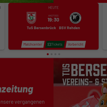
l
HEUTE
ANSTOSS
19:30
TuS Bersenbrück
BSV Rehden
Matchcenter
Tickets
Vorbericht
nzeitung
 unsere vergangenen