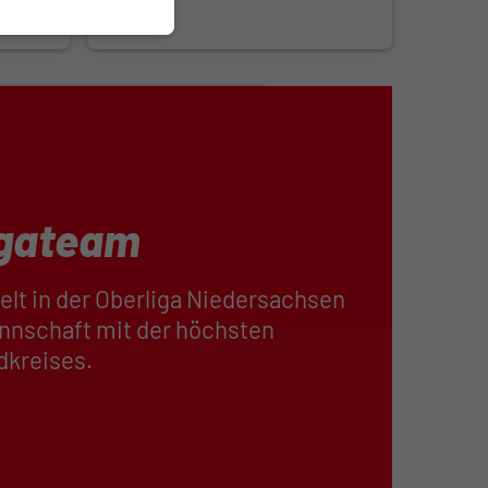
21.06.2026
igateam
ielt in der Oberliga Niedersachsen
annschaft mit der höchsten
dkreises.