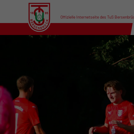
Offizielle Internetseite des TuS Bersenbrü