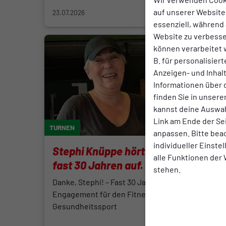
auf unserer Website.
23.07.2026
18.07.2
essenziell, während 
Website zu verbess
können verarbeitet w
B. für personalisier
Anzeigen- und Inha
Informationen über 
finden Sie in unsere
kannst deine Auswah
Link am Ende der Se
TURNEN
TURNEN
anpassen. Bitte bea
individueller Einste
Stephi Knüppe hört nach
Neue
alle Funktionen der
fast 30 Jahren auf.
Gesu
stehen.
31.0
Danke, Stephi! – Fast 30 Jahre
Engagement für den Fitness- und
Gesundheitssport