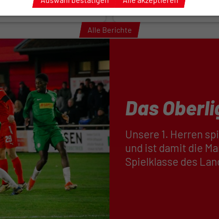
026
01.07.2026
Alle Berichte
Das Oberl
Unsere 1. Herren sp
und ist damit die M
Spielklasse des Lan