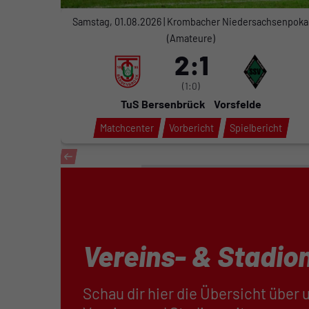
Samstag, 01.08.2026 | Krombacher Niedersachsenpoka
(Amateure)
2:1
(1:0)
TuS Bersenbrück
Vorsfelde
Matchcenter
Vorbericht
Spielbericht
Vereins- & Stadio
Schau dir hier die Übersicht über