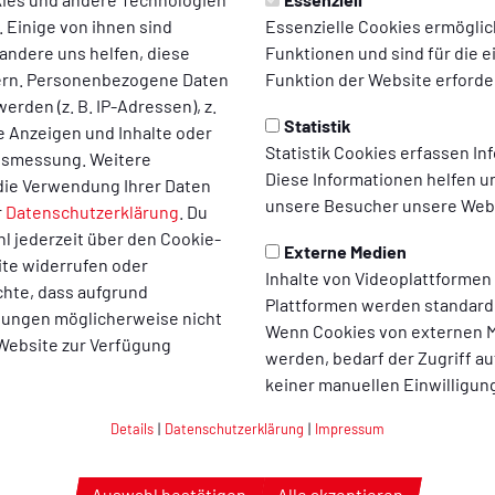
 Einige von ihnen sind
Essenzielle Cookies ermögli
026
10.07.2026
andere uns helfen, diese
Funktionen und sind für die 
ern. Personenbezogene Daten
Funktion der Website erforder
erden (z. B. IP-Adressen), z.
Statistik
te Anzeigen und Inhalte oder
Statistik Cookies erfassen I
ltsmessung. Weitere
Diese Informationen helfen u
die Verwendung Ihrer Daten
unsere Besucher unsere Webs
r
Datenschutzerklärung
. Du
l jederzeit über den Cookie-
Externe Medien
ite widerrufen oder
Inhalte von Videoplattformen
HERREN_FUSSBALL
chte, dass aufgrund
Plattformen werden standard
llungen möglicherweise nicht
r Fitness- und
1. Vereinsinternes Tu
Wenn Cookies von externen M
 Website zur Verfügung
werden, bedarf der Zugriff au
ndheitskurs ab
ein Erfolg
keiner manuellen Einwilligun
8.2026
Details
|
Datenschutzerklärung
|
Impressum
Auswahl bestätigen
Alle akzeptieren